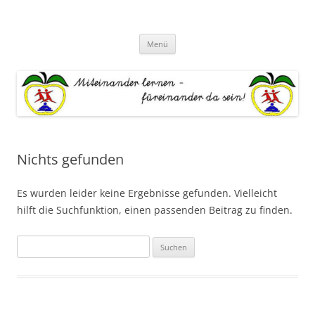
Zum
Inhalt
Grundschule "An der Este"
springen
Miteinander lernen – Füreinander da sein
Menü
Nichts gefunden
Es wurden leider keine Ergebnisse gefunden. Vielleicht
hilft die Suchfunktion, einen passenden Beitrag zu finden.
Suchen
nach: