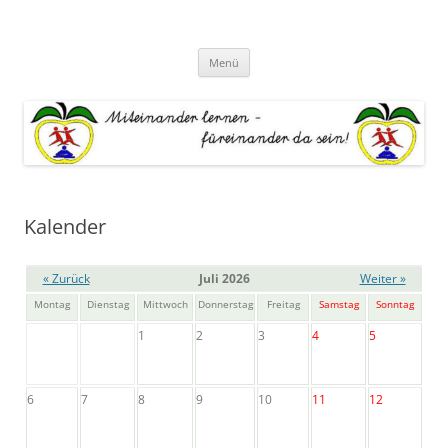
Zum
Inhalt
Grundschule "An der Este"
springen
Miteinander lernen – Füreinander da sein
Menü
Kalender
« Zurück
Juli 2026
Weiter »
Montag
Dienstag
Mittwoch
Donnerstag
Freitag
Samstag
Sonntag
1
2
3
4
5
6
7
8
9
10
11
12