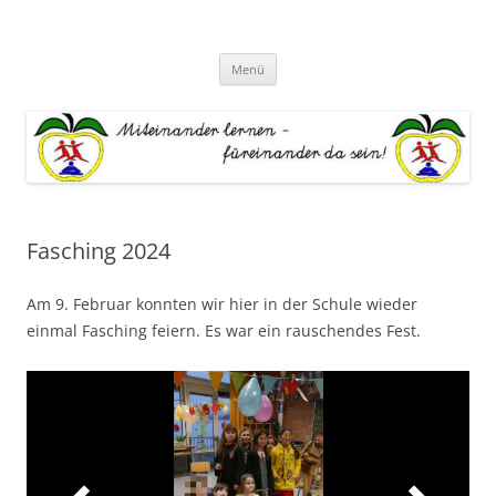
Zum
Inhalt
Grundschule "An der Este"
springen
Miteinander lernen – Füreinander da sein
Menü
Fasching 2024
Am 9. Februar konnten wir hier in der Schule wieder
einmal Fasching feiern. Es war ein rauschendes Fest.